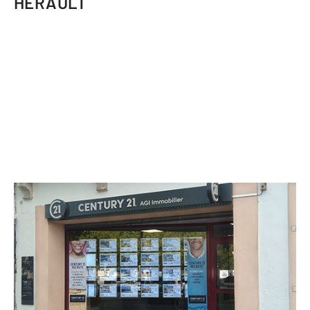
HERAULT
CENTURY 21 AGI Immobilier
7 boulevard Paul Bert
CLERMONT L HERAULT - 34800
Envoyer un message