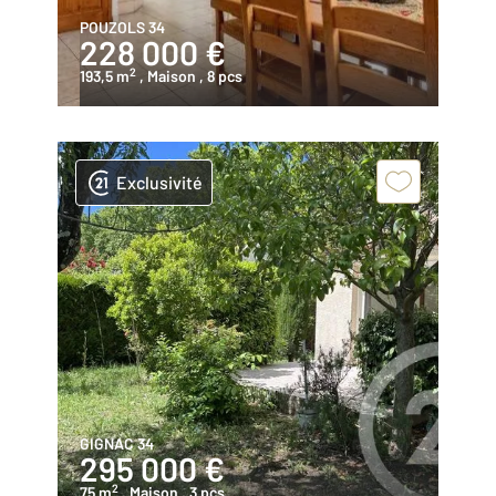
POUZOLS 34
228 000 €
2
193,5 m
, Maison
, 8 pcs
Exclusivité
GIGNAC 34
295 000 €
2
75 m
, Maison
, 3 pcs