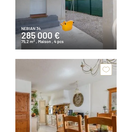
NEBIAN 34
285 000 €
2
75,2 m
, Maison
, 4 pcs