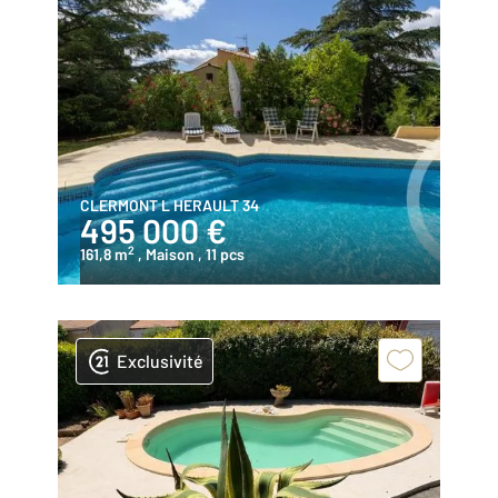
CLERMONT L HERAULT 34
495 000 €
2
161,8 m
, Maison
, 11 pcs
Exclusivité