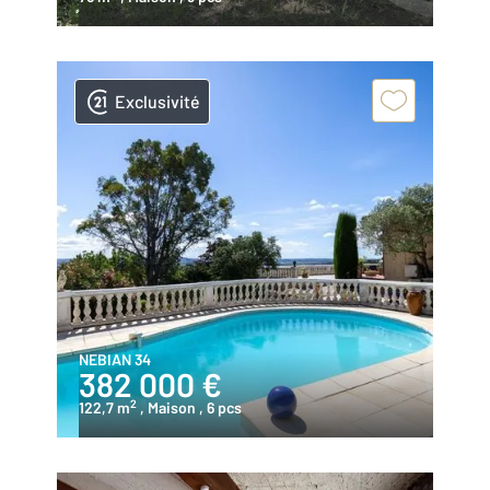
Exclusivité
NEBIAN 34
382 000 €
2
122,7 m
, Maison
, 6 pcs