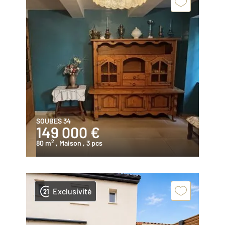
SOUBES 34
149 000 €
2
80 m
, Maison
, 3 pcs
Exclusivité