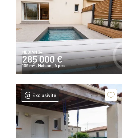
NEBIAN 34
285 000 €
2
109 m
, Maison
, 4 pcs
Exclusivité