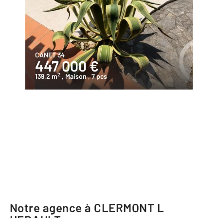
CANET 34
447 000 €
2
139,2 m
, Maison
, 7 pcs
Notre agence à CLERMONT L