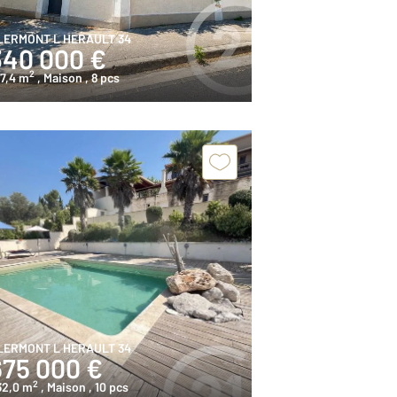
LERMONT L HERAULT 34
340 000 €
2
7,4 m
, Maison
, 8 pcs
LERMONT L HERAULT 34
675 000 €
2
32,0 m
, Maison
, 10 pcs