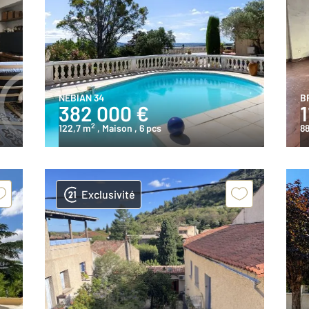
NEBIAN 34
B
382 000 €
2
122,7 m
, Maison
, 6 pcs
88
Exclusivité