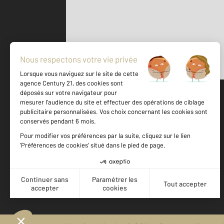
Parlons de vous, parlons biens
500 m
©
Mappy
Votre agence est notée
Achat
Location
Vente
Gestion
8,9
/
10
9,5/10