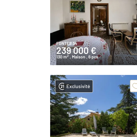
FONTES 34
239 000 €
2
130 m
, Maison
, 6 pcs
Exclusivité