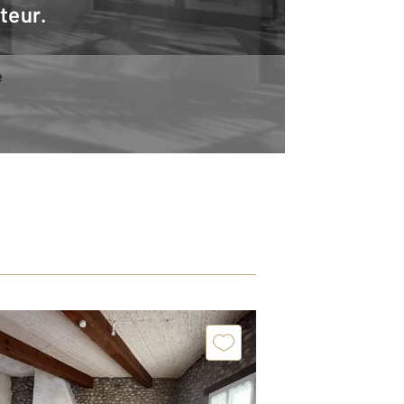
teur.
e