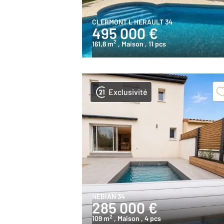
CLERMONT L HERAULT 34
495 000 €
2
161,8 m
, Maison
, 11 pcs
Exclusivité
NEBIAN 34
285 000 €
2
109 m
, Maison
, 4 pcs