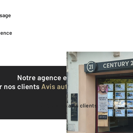
ssage
agence
Notre agence est notée
8,9/10
r nos clients
Avis authentifiés par Qualite
Voir tous les avis clients