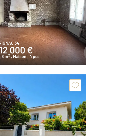
RIGNAC 34
112 000 €
2
,8 m
, Maison
, 4 pcs