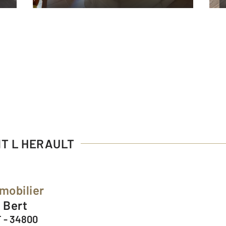
NT L HERAULT
mobilier
l Bert
 - 34800