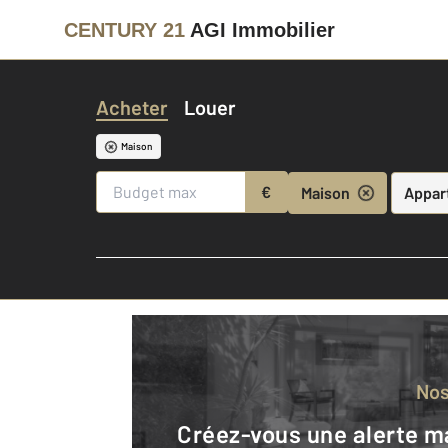
CENTURY 21
AGI Immobilier
Acheter
Louer
Maison
€
Maison
Appar
No
Créez-vous une alerte mail pour être averti quand une annonce est en ligne et consultez la