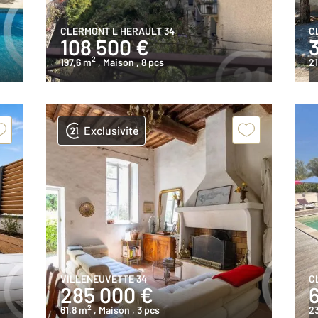
CLERMONT L HERAULT 34
C
108 500 €
2
197,6 m
, Maison
, 8 pcs
21
Exclusivité
VILLENEUVETTE 34
C
285 000 €
2
61,8 m
, Maison
, 3 pcs
2