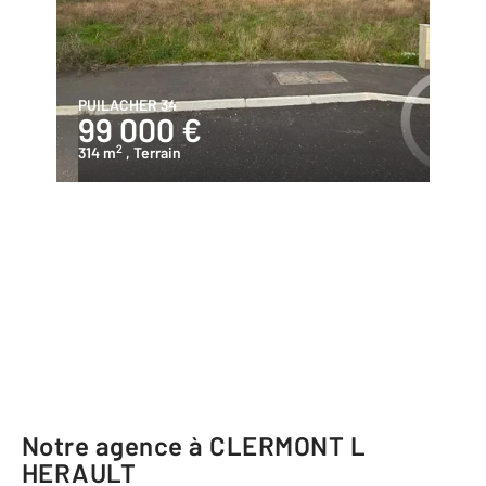
PUILACHER 34
99 000 €
2
314 m
, Terrain
Notre agence à CLERMONT L
HERAULT