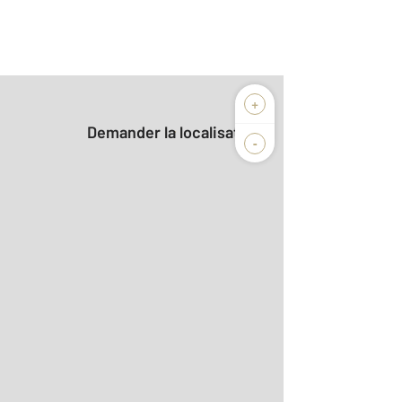
+
Demander la localisation
-
r le détail]