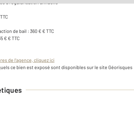
se à régularisation annuelle
 TTC
action de bail : 360 € € TTC
35 € € TTC
es de l'agence, cliquez ici
uels ce bien est exposé sont disponibles sur le site Géorisques 
étiques