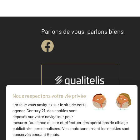
Parlons de vous, parlons biens
Votre agence est notée
Achat
Location
Vente
Gestion
8,9
/
10
9,5/10