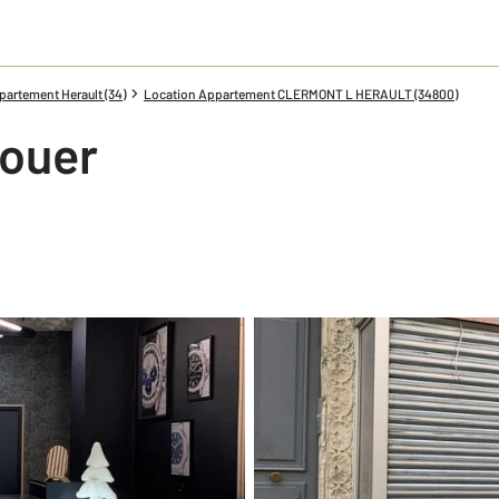
artement Herault (34)
Location Appartement CLERMONT L HERAULT (34800)
louer