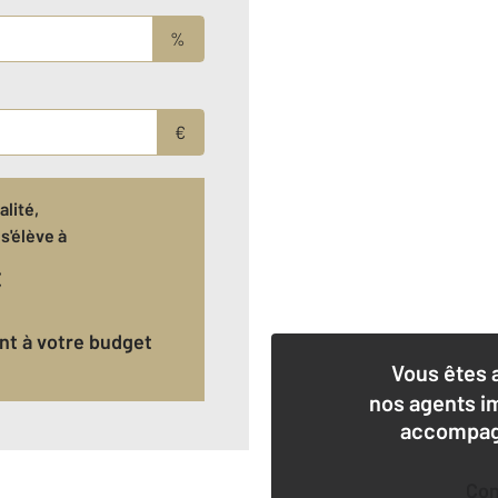
%
€
lité,
s'élève à
€
ant à votre budget
Vous êtes 
nos agents i
accompagn
Co