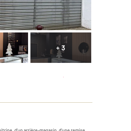
+ 3
Planifier une visite
et déposer un dossier
trine, d'un arrière-magasin, d'une remise,