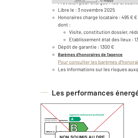
©
Mappy
Provision pour charges : 100 €, soumi
Libre le : 3 novembre 2025
Honoraires charge locataire : 495 € €
dont :
Visite, constitution dossier, réd
Etablissement état des lieux : 1
Dépôt de garantie : 1300 €
Barèmes d'honoraires de l'agence
Pour consulter les barèmes d'honorair
Les informations sur les risques auxq
Les performances énerg