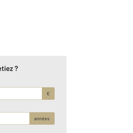
tiez ?
€
années