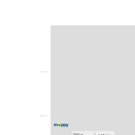
Afficher sur la carte :
Agence
Vue globale
2
Surface totale : 80 m
Étage : Rez-de-chaussée
À savoir
Loyer de base : 650 € par mois
500 m