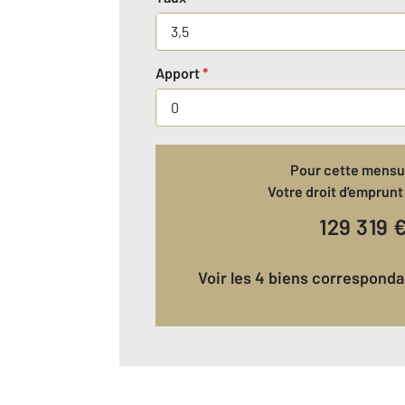
Apport
*
Pour cette mensua
Votre droit d'emprunt 
129 319
Voir les 4 biens correspond