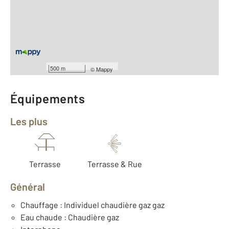
2
Surface habitable : 61,2 m
Type d'appartement : F3
er
Étage : 1
Nombre de pièces : 3
[Voir le détail]
Type de construction : Traditionnelle
Année construction : 1950
500 m
©
Mappy
Équipements
Les plus
Terrasse
Terrasse & Rue
Général
Chauffage : Individuel chaudière gaz gaz
Eau chaude : Chaudière gaz