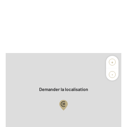
Afficher sur la carte :
+
Agence
Biens vendus
-
Demander la localisation
Vue globale
2
Surface totale : 65 m