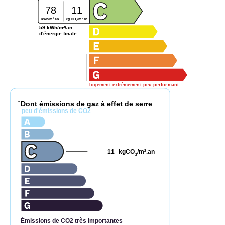
78
11
2
2
kg CO
/m
.an
kWh/m
.an
2
59 kWh/m²/an
d'énergie finale
logement extrêmement peu performant
Dont émissions de gaz à effet de serre
*
peu d'émissions de CO2
11
kgCO
/m
.an
2
2
Émissions de CO2 très importantes