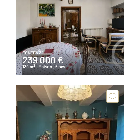
FONTES 34
239 000 €
2
130 m
, Maison
, 6 pcs