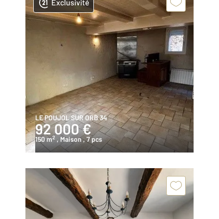
Exclusivité
LE POUJOL SUR ORB 34
92 000 €
2
150 m
, Maison
, 7 pcs